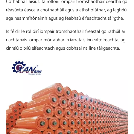
Cothabháil áisiúil: tá rollóirí iompair tromshaothair deartha go
réasúnta éasca a chothabháil agus a athsholáthar, ag laghdú
aga neamhfhónaimh agus ag feabhsú éifeachtacht táirgthe.
Is féidir le rollóirí iompair tromshaothair freastal go rathúil ar
riachtanais iompar mór-ábhar in iarratais innealtóireachta, ag
cinntiú oibriú éifeachtach agus cobhsaí na líne táirgeachta.