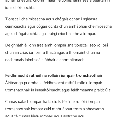
ábhair bheatha, chomh maith le córais láimhseála beartán in
ionaid lóistíochta.
Tionscail cheimiceacha agus chógaisíochta: i ngléasraí
ceimiceacha agus cógaisíochta chun amhábhair cheimiceacha
agus chógaisíochta agus táirgí críochnaithe a iompar.
De ghnáth éilíonn trealamh iompair sna tionscail seo rollóirí
chun an crios iompair a thacú agus a thiomáint chun na
riachtanais láimhseála ábhair a chomhlíonadh.
Feidhmíocht rathúil na rollóirí iompair tromshaothair
Áirítear go príomha le feidhmíocht rathúil rollóirí iompair
tromshaothair in innealtóireacht agus feidhmeanna praiticiúla:
Cumas ualachiompartha láidir: Is féidir le rollóirí iompair
tromshaothair iompar cuid mhór ábhar trom a sheasamh
agus tá cumas láidir iompair agus aistrithe acu.