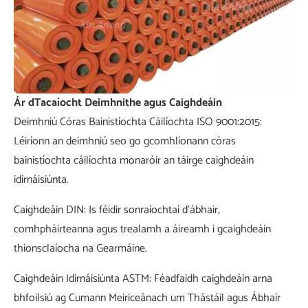
Ár dTacaíocht Deimhnithe agus Caighdeáin
Deimhniú Córas Bainistíochta Cáilíochta ISO 9001:2015:
Léiríonn an deimhniú seo go gcomhlíonann córas
bainistíochta cáilíochta monaróir an táirge caighdeáin
idirnáisiúnta.
Caighdeáin DIN: Is féidir sonraíochtaí d'ábhair,
comhpháirteanna agus trealamh a áireamh i gcaighdeáin
thionsclaíocha na Gearmáine.
Caighdeáin Idirnáisiúnta ASTM: Féadfaidh caighdeáin arna
bhfoilsiú ag Cumann Meiriceánach um Thástáil agus Ábhair