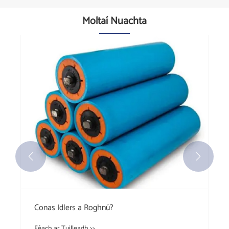
Moltaí Nuachta


Conas Idlers a Roghnú?
Féach ar Tuilleadh >>