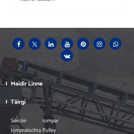
Maidir Linne

Táirgí

Sorcóir
Iompar
Iompraíochta
Pulley