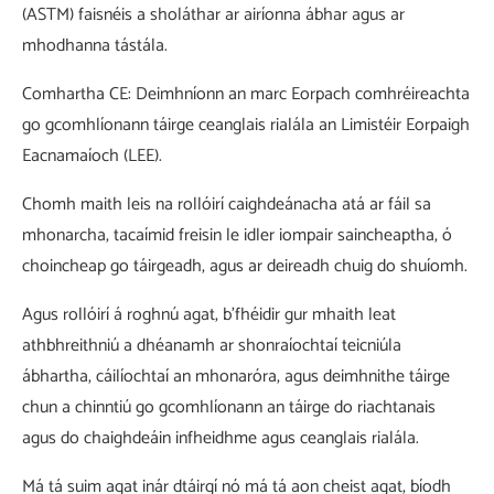
(ASTM) faisnéis a sholáthar ar airíonna ábhar agus ar
mhodhanna tástála.
Comhartha CE: Deimhníonn an marc Eorpach comhréireachta
go gcomhlíonann táirge ceanglais rialála an Limistéir Eorpaigh
Eacnamaíoch (LEE).
Chomh maith leis na rollóirí caighdeánacha atá ar fáil sa
mhonarcha, tacaímid freisin le idler iompair saincheaptha, ó
choincheap go táirgeadh, agus ar deireadh chuig do shuíomh.
Agus rollóirí á roghnú agat, b'fhéidir gur mhaith leat
athbhreithniú a dhéanamh ar shonraíochtaí teicniúla
ábhartha, cáilíochtaí an mhonaróra, agus deimhnithe táirge
chun a chinntiú go gcomhlíonann an táirge do riachtanais
agus do chaighdeáin infheidhme agus ceanglais rialála.
Má tá suim agat inár dtáirgí nó má tá aon cheist agat, bíodh