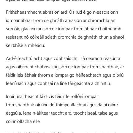
Frithsheasmhacht abrasion ard: Ós rud é go n-eascraíonn
iompar ábhar trom de ghnáth abrasion ar dhromchla an
sorcóir, glacann an sorcóir iompair trom ábhair chaitheamh-
resistant nó cóireáil sciath dromchla de ghnáth chun a shaol
seirbhíse a mhéadú.
Ard-éifeachtúlacht agus cobhsaíocht: Tá dearadh réasúnta
agus oibríocht chobhsaí ag sorcóir iompair tromshaothair, ar
féidir leis ábhair throm a iompar go héifeachtach agus oibriú
leanúnach agus cobhsaí na líne táirgeachta a chinntiú.
Inoiriúnaitheacht láidir: is féidir le rollóirí iompair
tromshaothair oiriúnú do thimpeallachtaí agus dálaí oibre
éagsúla, lena n-áirítear teocht ard, teocht íseal, taise agus
coinníollacha eile.