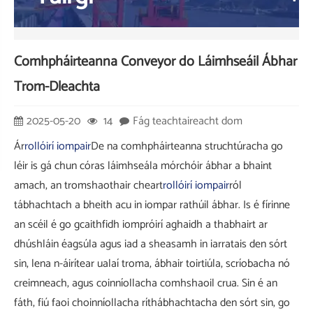
Comhpháirteanna Conveyor do Láimhseáil Ábhar
Trom-Dleachta
2025-05-20
14
Fág teachtaireacht dom
Ár
rollóirí iompair
De na comhpháirteanna struchtúracha go
léir is gá chun córas láimhseála mórchóir ábhar a bhaint
amach, an tromshaothair cheart
rollóirí iompair
ról
tábhachtach a bheith acu in iompar rathúil ábhar. Is é fírinne
an scéil é go gcaithfidh iompróirí aghaidh a thabhairt ar
dhúshláin éagsúla agus iad a sheasamh in iarratais den sórt
sin, lena n-áirítear ualaí troma, ábhair toirtiúla, scríobacha nó
creimneach, agus coinníollacha comhshaoil ​​crua. Sin é an
fáth, fiú faoi choinníollacha ríthábhachtacha den sórt sin, go