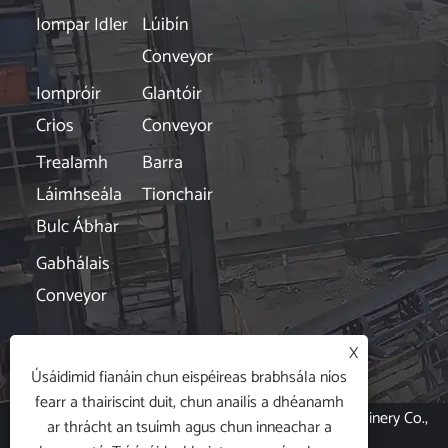
Iompar Idler
Lúibín
Conveyor
Iompróir
Glantóir
Crios
Conveyor
Trealamh
Barra
Láimhseála
Tionchair
Bulc Ábhar
Gabhálais
Conveyor
Nuacht

X
Úsáidimid fianáin chun eispéireas brabhsála níos
fearr a thairiscint duit, chun anailís a dhéanamh
Cóipcheart © 2024 Hubei Xin Aneng Conveying Machinery Co.,
ar thrácht an tsuímh agus chun inneachar a