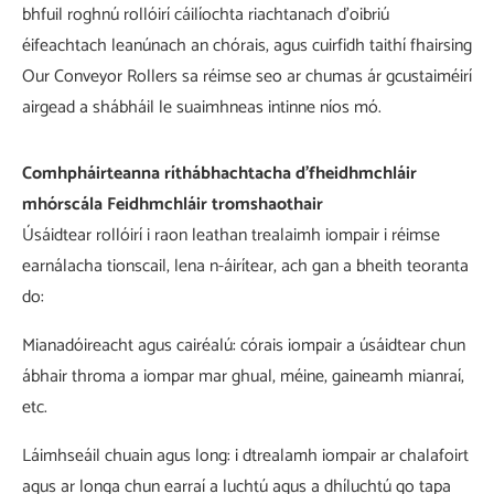
bhfuil roghnú rollóirí cáilíochta riachtanach d'oibriú
éifeachtach leanúnach an chórais, agus cuirfidh taithí fhairsing
Our Conveyor Rollers sa réimse seo ar chumas ár gcustaiméirí
airgead a shábháil le suaimhneas intinne níos mó.
Comhpháirteanna ríthábhachtacha d'fheidhmchláir
mhórscála Feidhmchláir tromshaothair
Úsáidtear rollóirí i raon leathan trealaimh iompair i réimse
earnálacha tionscail, lena n-áirítear, ach gan a bheith teoranta
do:
Mianadóireacht agus cairéalú: córais iompair a úsáidtear chun
ábhair throma a iompar mar ghual, méine, gaineamh mianraí,
etc.
Láimhseáil chuain agus long: i dtrealamh iompair ar chalafoirt
agus ar longa chun earraí a luchtú agus a dhíluchtú go tapa