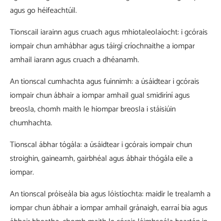
agus go héifeachtúil.
Tionscail iarainn agus cruach agus mhiotaleolaíocht: i gcórais
iompair chun amhábhar agus táirgí críochnaithe a iompar
amhail iarann ​​agus cruach a dhéanamh.
An tionscal cumhachta agus fuinnimh: a úsáidtear i gcórais
iompair chun ábhair a iompar amhail gual smidiríní agus
breosla, chomh maith le hiompar breosla i stáisiúin
chumhachta.
Tionscal ábhar tógála: a úsáidtear i gcórais iompair chun
stroighin, gaineamh, gairbhéal agus ábhair thógála eile a
iompar.
An tionscal próiseála bia agus lóistíochta: maidir le trealamh a
iompar chun ábhair a iompar amhail gránaigh, earraí bia agus