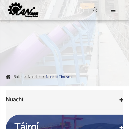


Baile
Nuacht
Nuacht Tionscal
Nuacht
Táirgí