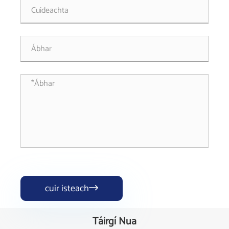
cuir isteach

Táirgí Nua