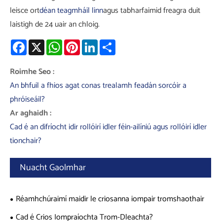
leisce ort
déan teagmháil linn
agus tabharfaimid freagra duit
laistigh de 24 uair an chloig.
Facebook
X
WhatsApp
Pinterest
LinkedIn
Share
Roimhe Seo :
An bhfuil a fhios agat conas trealamh feadán sorcóir a
phróiseáil?
Ar aghaidh :
Cad é an difríocht idir rollóirí idler féin-ailíniú agus rollóirí idler
tionchair?
Nuacht Gaolmhar
Réamhchúraimí maidir le criosanna iompair tromshaothair
Cad é Crios Iompraíochta Trom-Dleachta?