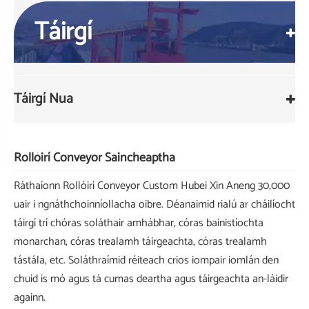
Táirgí
Táirgí Nua
Rollóirí Conveyor Saincheaptha
Ráthaíonn Rollóirí Conveyor Custom Hubei Xin Aneng 30,000
uair i ngnáthchoinníollacha oibre. Déanaimid rialú ar cháilíocht
táirgí trí chóras soláthair amhábhar, córas bainistíochta
monarchan, córas trealamh táirgeachta, córas trealamh
tástála, etc. Soláthraímid réiteach crios iompair iomlán den
chuid is mó agus tá cumas deartha agus táirgeachta an-láidir
againn.