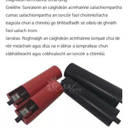
Gnéithe: Sonraíonn an caighdeán acmhainne ualachiompartha
cumas ualachiompartha an sorcóir faoi choinníollacha
éagsúla chun a chinntiú go bhféadfaidh sé oibriú de ghnáth
faoi ualach trom.
Iarratas: Roghnaigh an caighdeán acmhainne iompair chuí de
réir meáchain agus dlús na n-ábhar a iompraítear chun
sábháilteacht agus cobhsaíocht an sorcóir a chinntiú.