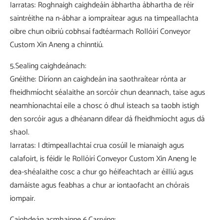
Iarratas: Roghnaigh caighdeáin ábhartha ábhartha de réir
saintréithe na n-ábhar a iompraítear agus na timpeallachta
oibre chun oibriú cobhsaí fadtéarmach Rollóirí Conveyor
Custom Xin Aneng a chinntiú.
5.Sealing caighdeánach:
Gnéithe: Díríonn an caighdeán ina saothraítear rónta ar
fheidhmíocht séalaithe an sorcóir chun deannach, taise agus
neamhíonachtaí eile a chosc ó dhul isteach sa taobh istigh
den sorcóir agus a dhéanann difear dá fheidhmíocht agus dá
shaol.
Iarratas: I dtimpeallachtaí crua cosúil le mianaigh agus
calafoirt, is féidir le Rollóirí Conveyor Custom Xin Aneng le
dea-shéalaithe cosc ​​a chur go héifeachtach ar éilliú agus
damáiste agus feabhas a chur ar iontaofacht an chórais
iompair.
Caighdeán acmhainne 6.Carrying: