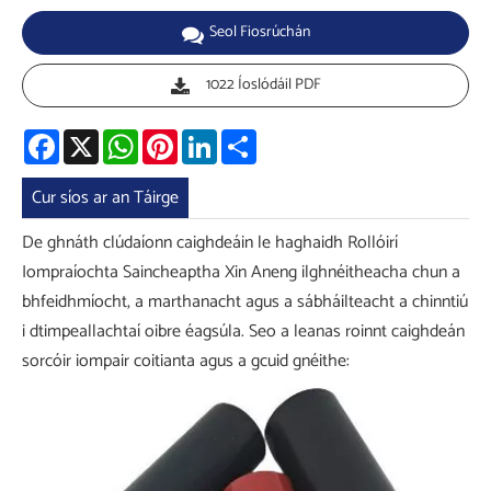
Seol Fiosrúchán
1022 Íoslódáil PDF
Facebook
X
WhatsApp
Pinterest
LinkedIn
Share
Cur síos ar an Táirge
De ghnáth clúdaíonn caighdeáin le haghaidh Rollóirí
Iompraíochta Saincheaptha Xin Aneng ilghnéitheacha chun a
bhfeidhmíocht, a marthanacht agus a sábháilteacht a chinntiú
i dtimpeallachtaí oibre éagsúla. Seo a leanas roinnt caighdeán
sorcóir iompair coitianta agus a gcuid gnéithe: