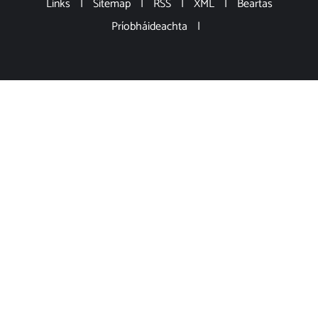
Links
|
Sitemap
|
RSS
|
XML
|
Beartas
Príobháideachta
|