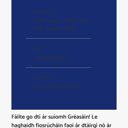
Seoladh

Dúiche Echeng, Cathair Ezhou,
Cúige Qingdao, an tSín
Teil

+86-18561668850
R-phost

enquiry@x-conveyor.com
Fáilte go dtí ár suíomh Gréasáin! Le
haghaidh fiosrúcháin faoi ár dtáirgí nó ár