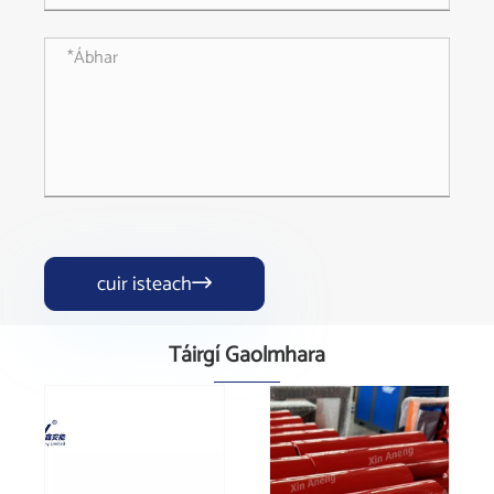
cuir isteach

Táirgí Gaolmhara