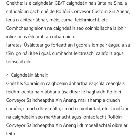
Gnéithe: Is é caighdeán GB/T caighdeán náisiúnta na Síne, a
chlúdaíonn gach gné de Rollóirí Conveyor Custom Xin Aneng,
lena n-áirítear ábhar, méid, cuma, feidhmíocht, etc.
Comhcheanglaíonn na caighdeáin seo coinníollacha iarbhír
intíre agus éileamh an mhargaidh.
Iarratas: Úsáidtear go forleathan i gcórais iompair éagsúla sa
tSín, go háirithe i gual, cumhacht leictreach, calafoirt agus
tionscail eile.
4. Caighdeáin ábhair:
Gnéithe: Sonraíonn caighdeáin ábhartha éagsúla ceanglais
feidhmíochta na n-ábhar a úsáidtear le haghaidh Rollóirí
Conveyor Saincheaptha Xin Aneng, mar shampla cruach
carbóin, cruach dhosmálta, cruach cóimhiotail, etc. Cinntíonn
na caighdeáin seo marthanacht agus iontaofacht Rollóirí
Conveyor Saincheaptha Xin Aneng i dtimpeallachtaí oibre ar
leith.