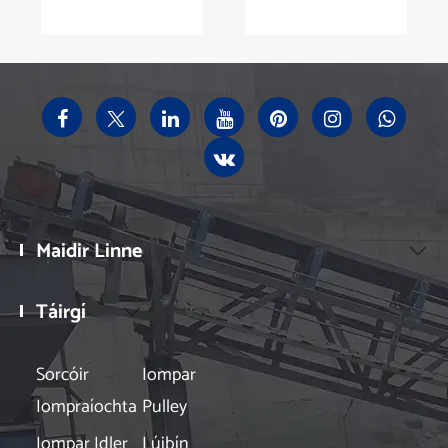
dearadh crios
innealra?
iompair?
Maidir Linne

Táirgí

Sorcóir
Iompar
Iompraíochta
Pulley
Iompar Idler
Lúibín