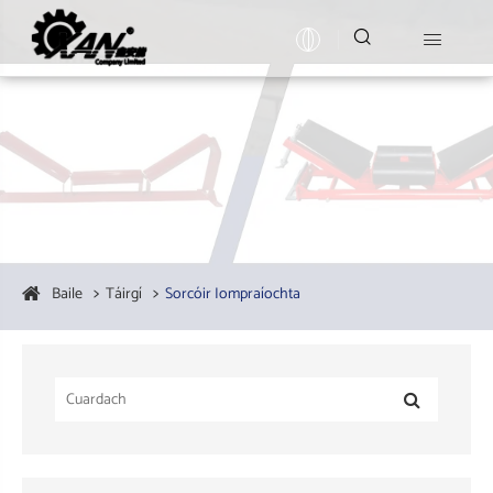


Baile
Táirgí
Sorcóir Iompraíochta