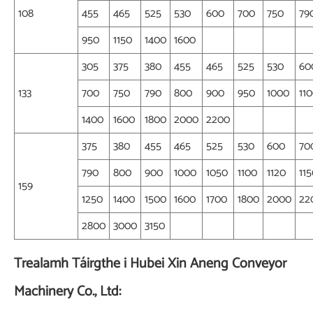
108
455
465
525
530
600
700
750
79
950
1150
1400
1600
305
375
380
455
465
525
530
60
133
700
750
790
800
900
950
1000
11
1400
1600
1800
2000
2200
375
380
455
465
525
530
600
70
790
800
900
1000
1050
1100
1120
11
159
1250
1400
1500
1600
1700
1800
2000
22
2800
3000
3150
Trealamh Táirgthe i Hubei Xin Aneng Conveyor
Machinery Co., Ltd: