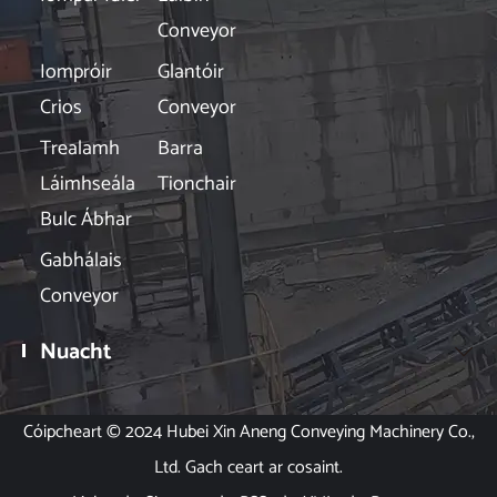
Conveyor
Iompróir
Glantóir
Crios
Conveyor
Trealamh
Barra
Láimhseála
Tionchair
Bulc Ábhar
Gabhálais
Conveyor
Nuacht

Cóipcheart © 2024 Hubei Xin Aneng Conveying Machinery Co.,
Ltd. Gach ceart ar cosaint.