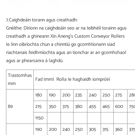
7.Caighdeáin torann agus creathadh:
Gnéithe: Díríonn na caighdeáin seo ar na leibhéil torainn agus
creathadh a ghineann Xin Aneng's Custom Conveyor Rollers
le linn oibríochta chun a chinntiú go gcomhlíonann siad
riachtanais feidhmíochta agus an tionchar ar an gcomhshaol
agus ar phearsanra á laghdú.
Trastomhas
Fad (mm) Rolla le haghaidh iompróirí
mm
180
190
200
235
240
250
275
28
89
215
350
375
380
455
465
600
75
1150
190
200
240
250
305
315
360
37