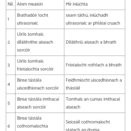
Níl.
Ainm meaisín
Mír iniúchta
Brathadóir locht
seam táthú, iniúchadh
1
ultrasonaic
ultrasonaic ar phlátaí cruach
Uirlis tomhais
2
díláithrithe aiseach
Díláithriú aiseach a bhrath
sorcóir
Uirlis tomhais
3
Friotaíocht rothlach a bhrath
friotaíochta sorcóir
Binse tástála
Feidhmíocht uiscedhíonach a
4
uiscedhíonach sorcóir
thástáil
Binse tástála imthacaí
Tomhais an cumas imthacaí
5
aiseach sorcóir
aiseach
Binse tástála
Seiceáil cothromaíocht
6
cothromaíochta
statach an druma