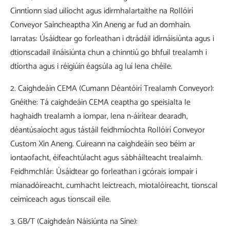
Cinntíonn siad uilíocht agus idirmhalartaithe na Rollóirí
Conveyor Saincheaptha Xin Aneng ar fud an domhain.
Iarratas: Úsáidtear go forleathan i dtrádáil idirnáisiúnta agus i
dtionscadail ilnáisiúnta chun a chinntiú go bhfuil trealamh i
dtíortha agus i réigiúin éagsúla ag luí lena chéile.
2. Caighdeáin CEMA (Cumann Déantóirí Trealamh Conveyor):
Gnéithe: Tá caighdeáin CEMA ceaptha go speisialta le
haghaidh trealamh a iompar, lena n-áirítear dearadh,
déantúsaíocht agus tástáil feidhmíochta Rollóirí Conveyor
Custom Xin Aneng. Cuireann na caighdeáin seo béim ar
iontaofacht, éifeachtúlacht agus sábháilteacht trealaimh.
Feidhmchlár: Úsáidtear go forleathan i gcórais iompair i
mianadóireacht, cumhacht leictreach, miotalóireacht, tionscal
ceimiceach agus tionscail eile.
3. GB/T (Caighdeán Náisiúnta na Síne):