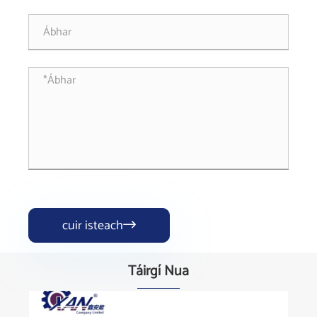
cuir isteach

Táirgí Nua