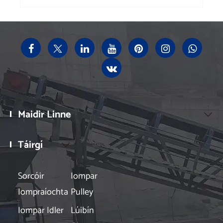
Maidir Linne

Táirgí

Sorcóir
Iompar
Iompraíochta
Pulley
Iompar Idler
Lúibín