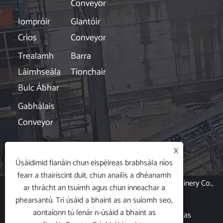
Conveyor
Iompróir
Glantóir
Crios
Conveyor
Trealamh
Barra
Láimhseála
Tionchair
Bulc Ábhar
Gabhálais
Conveyor
Nuacht

X
Úsáidimid fianáin chun eispéireas brabhsála níos
fearr a thairiscint duit, chun anailís a dhéanamh
Cóipcheart © 2024 Hubei Xin Aneng Conveying Machinery Co.,
ar thrácht an tsuímh agus chun inneachar a
Ltd. Gach ceart ar cosaint.
phearsantú. Trí úsáid a bhaint as an suíomh seo,
aontaíonn tú lenár n-úsáid a bhaint as
Links
|
Sitemap
|
RSS
|
XML
|
Beartas