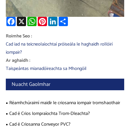
Facebook
X
WhatsApp
Pinterest
LinkedIn
Share
Roimhe Seo :
Cad iad na teicneolaíochtaí próiseála le haghaidh rollóirí
iompair?
Ar aghaidh :
Taispeántas mianadóireachta sa Mhongóil
Nuacht Gaolmhar
Réamhchúraimí maidir le criosanna iompair tromshaothair
Cad é Crios Iompraíochta Trom-Dleachta?
Cad é Criosanna Conveyor PVC?