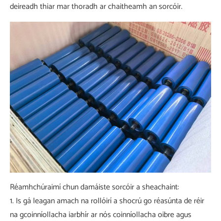
deireadh thiar mar thoradh ar chaitheamh an sorcóir.
Réamhchúraimí chun damáiste sorcóir a sheachaint:
1. Is gá leagan amach na rollóirí a shocrú go réasúnta de réir
na gcoinníollacha iarbhír ar nós coinníollacha oibre agus