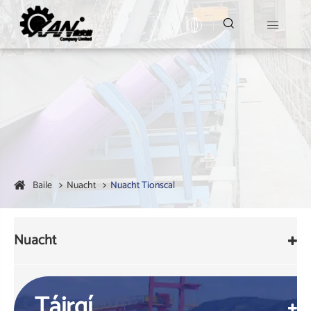


Baile
Nuacht
Nuacht Tionscal
Nuacht
Táirgí