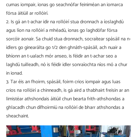
cumas iompair, ionas go seachnófar feiniméan an iomarca
fórsa áitiúil ar rollóirí.
2. Is gá an t-achar idir na rollóirí stua dronnach a íoslaghdú
agus líon na rollóirí a mhéadú, ionas go laghdófar fórsa
sorcóir aonair. Sa chuid stua dronnach, socraítear spásáil na n-
idlers go ginearálta go 1/2 den ghnáth-spásáil, ach nuair a
bhíonn an t-ualach mór anseo, is féidir an t-achar seo a
laghdú tuilleadh, nó is féidir idler sonraíochta níos mó a chur
in ionad.
3. Tar éis an fhoirm, spásáil, foirm crios iompair agus luas
crios na rollóirí a chinneadh, is gá aird a thabhairt freisin ar an
limistéar athshondais áitiúil chun bearta frith-athshondas a
ghlacadh chun dífhoirmiú na rollóirí de bharr athshondas a
sheachaint.