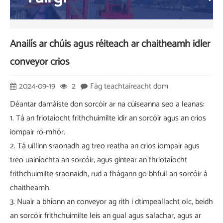
Anailís ar chúis agus réiteach ar chaitheamh idler
conveyor crios
2024-09-19
2
Fág teachtaireacht dom
Déantar damáiste don sorcóir ar na cúiseanna seo a leanas:
1. Tá an friotaíocht frithchuimilte idir an sorcóir agus an crios
iompair ró-mhór.
2. Tá uillinn sraonadh ag treo reatha an crios iompair agus
treo uainíochta an sorcóir, agus gintear an fhriotaíocht
frithchuimilte sraonaidh, rud a fhágann go bhfuil an sorcóir á
chaitheamh.
3. Nuair a bhíonn an conveyor ag rith i dtimpeallacht olc, beidh
an sorcóir frithchuimilte leis an gual agus salachar, agus ar