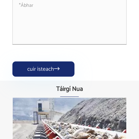
cuir isteach

Táirgí Nua