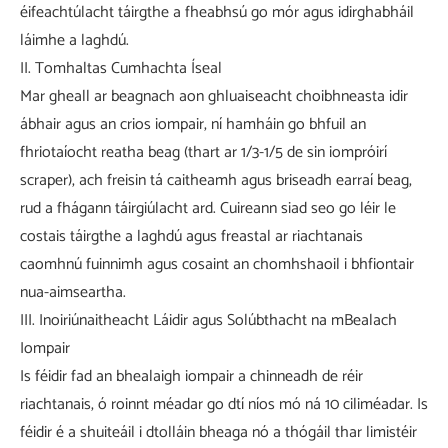
éifeachtúlacht táirgthe a fheabhsú go mór agus idirghabháil
láimhe a laghdú.
II. Tomhaltas Cumhachta Íseal
Mar gheall ar beagnach aon ghluaiseacht choibhneasta idir
ábhair agus an crios iompair, ní hamháin go bhfuil an
fhriotaíocht reatha beag (thart ar 1/3-1/5 de sin iompróirí
scraper), ach freisin tá caitheamh agus briseadh earraí beag,
rud a fhágann táirgiúlacht ard. Cuireann siad seo go léir le
costais táirgthe a laghdú agus freastal ar riachtanais
caomhnú fuinnimh agus cosaint an chomhshaoil ​​i bhfiontair
nua-aimseartha.
III. Inoiriúnaitheacht Láidir agus Solúbthacht na mBealach
Iompair
Is féidir fad an bhealaigh iompair a chinneadh de réir
riachtanais, ó roinnt méadar go dtí níos mó ná 10 ciliméadar. Is
féidir é a shuiteáil i dtolláin bheaga nó a thógáil thar limistéir