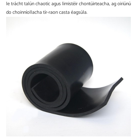
le trácht talún chaotic agus limistéir chontúirteacha, ag oiriúnú
do choinníollacha tír-raon casta éagsúla.