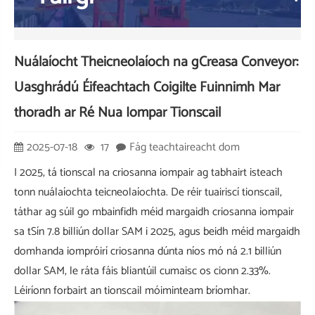
Nuálaíocht Theicneolaíoch na gCreasa Conveyor:
Uasghrádú Éifeachtach Coigilte Fuinnimh Mar
thoradh ar Ré Nua Iompar Tionscail
2025-07-18
17
Fág teachtaireacht dom
I 2025, tá tionscal na criosanna iompair ag tabhairt isteach
tonn nuálaíochta teicneolaíochta. De réir tuairiscí tionscail,
táthar ag súil go mbainfidh méid margaidh criosanna iompair
sa tSín 7.8 billiún dollar SAM i 2025, agus beidh méid margaidh
domhanda iompróirí criosanna dúnta níos mó ná 2.1 billiún
dollar SAM, le ráta fáis bliantúil cumaisc os cionn 2.33%.
Léiríonn forbairt an tionscail móiminteam bríomhar.