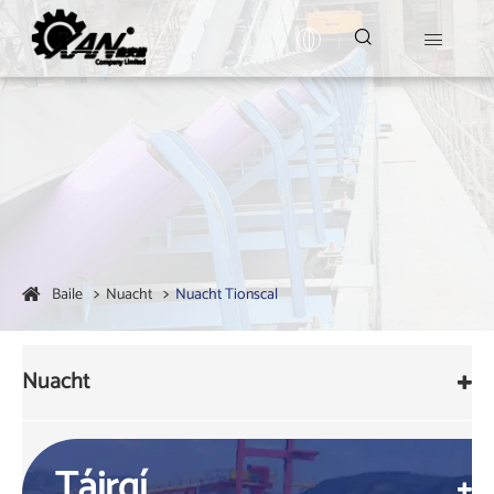


Baile
Nuacht
Nuacht Tionscal
Nuacht
Táirgí