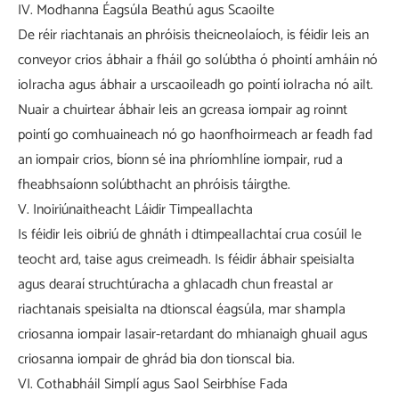
IV. Modhanna Éagsúla Beathú agus Scaoilte
De réir riachtanais an phróisis theicneolaíoch, is féidir leis an
conveyor crios ábhair a fháil go solúbtha ó phointí amháin nó
iolracha agus ábhair a urscaoileadh go pointí iolracha nó ailt.
Nuair a chuirtear ábhair leis an gcreasa iompair ag roinnt
pointí go comhuaineach nó go haonfhoirmeach ar feadh fad
an iompair crios, bíonn sé ina phríomhlíne iompair, rud a
fheabhsaíonn solúbthacht an phróisis táirgthe.
V. Inoiriúnaitheacht Láidir Timpeallachta
Is féidir leis oibriú de ghnáth i dtimpeallachtaí crua cosúil le
teocht ard, taise agus creimeadh. Is féidir ábhair speisialta
agus dearaí struchtúracha a ghlacadh chun freastal ar
riachtanais speisialta na dtionscal éagsúla, mar shampla
criosanna iompair lasair-retardant do mhianaigh ghuail agus
criosanna iompair de ghrád bia don tionscal bia.
VI. Cothabháil Simplí agus Saol Seirbhíse Fada