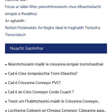
Fócas ar lúibín fillte: príomhthrealamh chun éifeachtúlacht
iompair a fheabhsú
Ar aghaidh :
Rollóirí Polúireatán: An Rogha Ideal le haghaidh Tíolactha
Tionsclaíoch
Nuacht Gaolmhar
Réamhchúraimí maidir le criosanna iompair tromshaothair
Cad é Crios Iompraíochta Trom-Dleachta?
Cad é Criosanna Conveyor PVC?
Cad é an Crios Conveyor Corda Cruach ?
Treoir um Fhabhtcheartú maidir le Criosanna Conveyor
Corda Cruach
Lochtanna Coiteann an Chreasa Conveyor: Cúiseanna agus