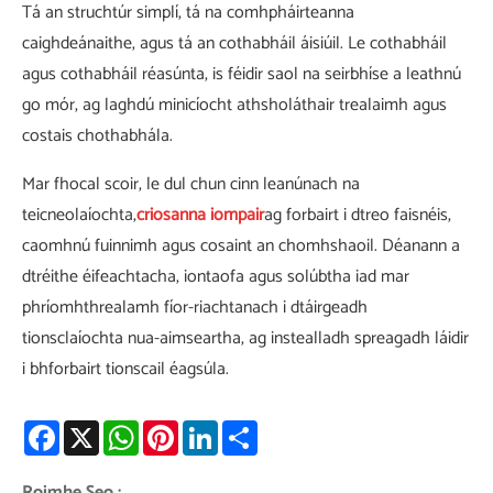
Tá an struchtúr simplí, tá na comhpháirteanna
caighdeánaithe, agus tá an cothabháil áisiúil. Le cothabháil
agus cothabháil réasúnta, is féidir saol na seirbhíse a leathnú
go mór, ag laghdú minicíocht athsholáthair trealaimh agus
costais chothabhála.
Mar fhocal scoir, le dul chun cinn leanúnach na
teicneolaíochta,
criosanna iompair
ag forbairt i dtreo faisnéis,
caomhnú fuinnimh agus cosaint an chomhshaoil. Déanann a
dtréithe éifeachtacha, iontaofa agus solúbtha iad mar
phríomhthrealamh fíor-riachtanach i dtáirgeadh
tionsclaíochta nua-aimseartha, ag instealladh spreagadh láidir
i bhforbairt tionscail éagsúla.
Facebook
X
WhatsApp
Pinterest
LinkedIn
Share
Roimhe Seo :