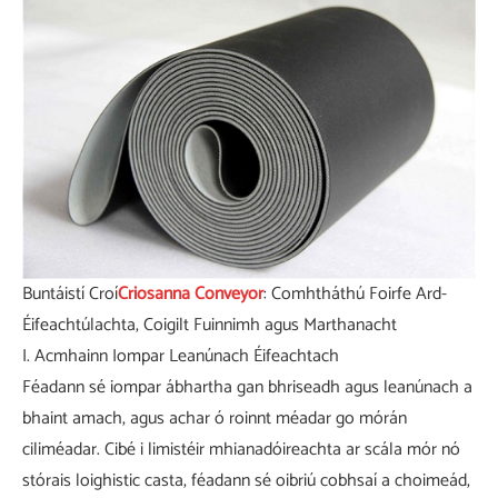
Buntáistí Croí
Criosanna Conveyor
: Comhtháthú Foirfe Ard-
Éifeachtúlachta, Coigilt Fuinnimh agus Marthanacht
I. Acmhainn Iompar Leanúnach Éifeachtach
Féadann sé iompar ábhartha gan bhriseadh agus leanúnach a
bhaint amach, agus achar ó roinnt méadar go mórán
ciliméadar. Cibé i limistéir mhianadóireachta ar scála mór nó
stórais loighistic casta, féadann sé oibriú cobhsaí a choimeád,