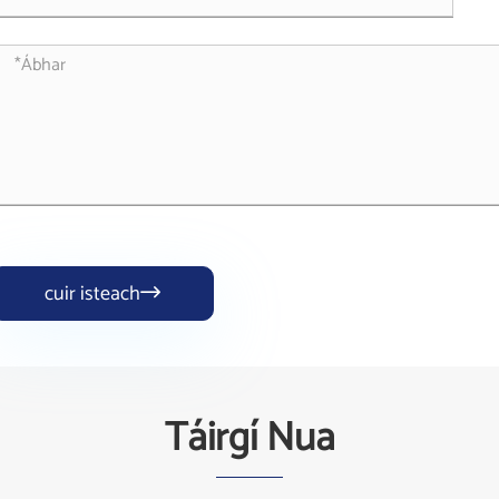
cuir isteach

Táirgí Nua