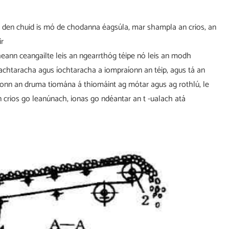
ta den chuid is mó de chodanna éagsúla, mar shampla an crios, an
ir
 cheann ceangailte leis an ngearrthóg téipe nó leis an modh
 uachtaracha agus íochtaracha a iompraíonn an téip, agus tá an
 bhíonn an druma tiomána á thiomáint ag mótar agus ag rothlú, le
n crios go leanúnach, ionas go ndéantar an t -ualach atá