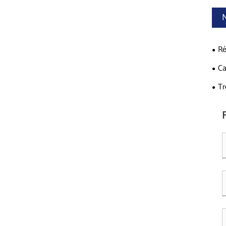
Ré
Ca
Tr
Cru