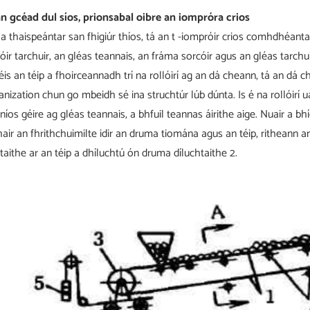
n gcéad dul síos, prionsabal oibre an iompróra crios
a thaispeántar san fhigiúr thíos, tá an t -iompróir crios comhdhéan
óir tarchuir, an gléas teannais, an fráma sorcóir agus an gléas tarchu
éis an téip a fhoirceannadh trí na rollóirí ag an dá cheann, tá an dá
anization chun go mbeidh sé ina struchtúr lúb dúnta. Is é na rollóirí
 níos géire ag gléas teannais, a bhfuil teannas áirithe aige. Nuair a
air an fhrithchuimilte idir an druma tiomána agus an téip, ritheann a
taithe ar an téip a dhíluchtú ón druma díluchtaithe 2.