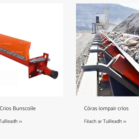
 Crios Bunscoile
Córas iompair crios
uilleadh >>
Féach ar Tuilleadh >>