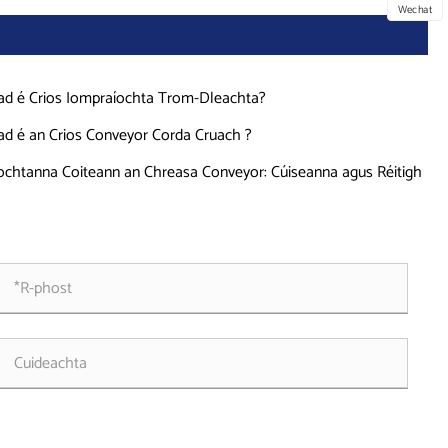
Wechat
ad é Crios Iompraíochta Trom-Dleachta?
ad é an Crios Conveyor Corda Cruach ?
ochtanna Coiteann an Chreasa Conveyor: Cúiseanna agus Réitigh