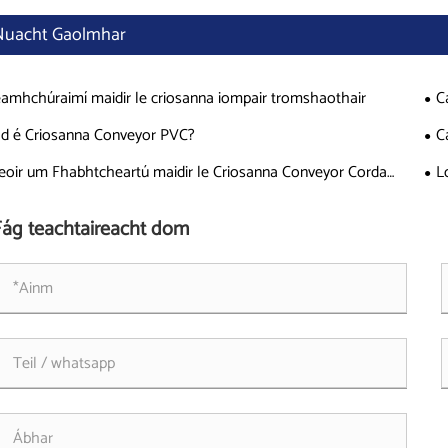
Nuacht Gaolmhar
amhchúraimí maidir le criosanna iompair tromshaothair
C
d é Criosanna Conveyor PVC?
C
eoir um Fhabhtcheartú maidir le Criosanna Conveyor Corda
L
ach
Fág teachtaireacht dom