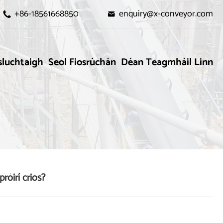
+86-18561668850
enquiry@x-conveyor.com


sluchtaigh
Seol Fiosrúchán
Déan Teagmháil Linn
róirí crios?