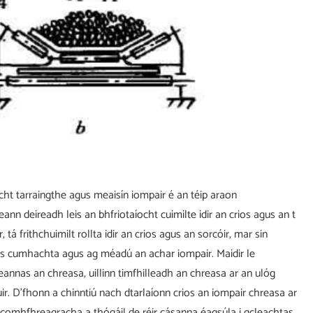
ocht tarraingthe agus meaisín iompair é an téip araon
ann deireadh leis an bhfriotaíocht cuimilte idir an crios agus an t
 tá frithchuimilt rollta idir an crios agus an sorcóir, mar sin
as cumhachta agus ag méadú an achar iompair. Maidir le
eannas an chreasa, uillinn timfhilleadh an chreasa ar an ulóg
uir. D'fhonn a chinntiú nach dtarlaíonn crios an iompair chreasa ar
comhfhreagracha a thógáil de réir cásanna éagsúla i gcleachtas