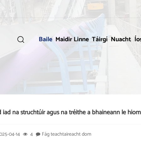
Baile
Maidir Linne
Táirgí
Nuacht
Ío

 iad na struchtúir agus na tréithe a bhaineann le hiomp
025-04-14
4
Fág teachtaireacht dom