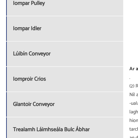
Iompar Pulley
Iompar Idler
Lúibín Conveyor
Ar a
.
Iompróir Crios
(2) 
Níl 
-ual
Glantóir Conveyor
lagh
hiom
tarc
Trealamh Láimhseála Bulc Ábhar
an d