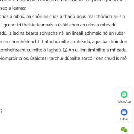
 seo a leanas:
rios á oibriú, ba chóir an crios a fhadú, agus mar thoradh air sin
ú i gceart trí fheiste teannais a úsáid chun an crios a mhéadú
dú. Is iad na bearta sonracha ná: an líneáil adhmaid nó an rubar
hun an chomhéifeacht fhrithchuimilte a mhéadú, agus ba chóir don
comhéifeacht cuimilte ó laghdú. (3) An uillinn timfhillte a mhéadú.
-iompróir crios, úsáidtear tarchur dúbailte sorcóir den chuid is mó
WhatsApp
a?
E-Mail