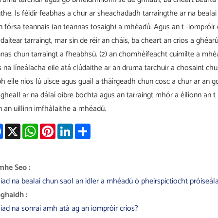
gthe. Is féidir feabhas a chur ar sheachadadh tarraingthe ar na bealaí
an fórsa teannais (an teannas tosaigh) a mhéadú. Agus an t -iompróir c
daítear tarraingt, mar sin de réir an cháis, ba cheart an crios a ghéar
nas chun tarraingt a fheabhsú. (2) an chomhéifeacht cuimilte a mhéa
 na líneálacha eile atá clúdaithe ar an druma tarchuir a chosaint c
h eile níos lú uisce agus guail a tháirgeadh chun cosc ​​a chur ar an g
gheall ar na dálaí oibre bochta agus an tarraingt mhór a éilíonn an t 
 an uillinn imfhálaithe a mhéadú.
Facebook
X
WhatsApp
Pinterest
LinkedIn
Share
mhe Seo :
iad na bealaí chun saol an idler a mhéadú ó pheirspictíocht próiseál
ghaidh :
iad na sonraí amh atá ag an iompróir crios?