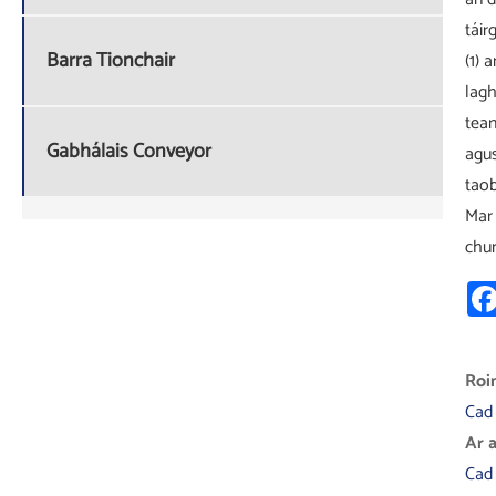
táir
Barra Tionchair
(1) 
lagh
tean
Gabhálais Conveyor
agus
taob
Mar 
chun
Roi
Cad 
Ar a
Cad 