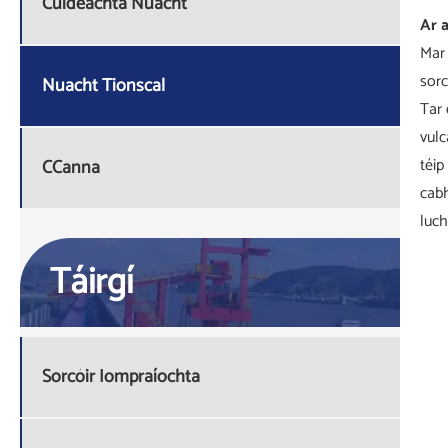
Cuideachta Nuacht
Ar a
Mar 
sorc
Nuacht Tionscal
Tar 
vulc
téip
CCanna
cabh
luch
Táirgí
Sorcóir Iompraíochta