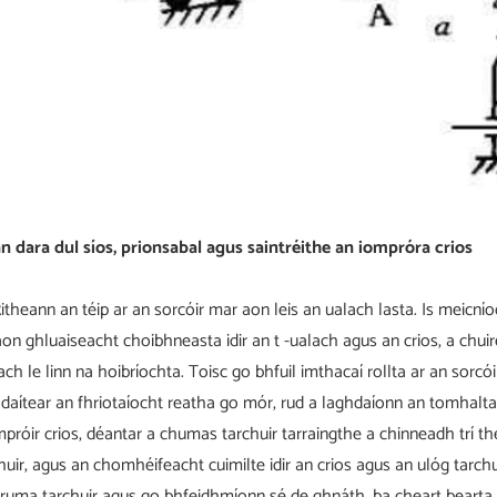
n dara dul síos, prionsabal agus saintréithe an iompróra crios
Ritheann an téip ar an sorcóir mar aon leis an ualach lasta. Is meicní
aon ghluaiseacht choibhneasta idir an t -ualach agus an crios, a chuire
ach le linn na hoibríochta. Toisc go bhfuil imthacaí rollta ar an sorcóir,
daítear an fhriotaíocht reatha go mór, rud a laghdaíonn an tomhalt
próir crios, déantar a chumas tarchuir tarraingthe a chinneadh trí th
huir, agus an chomhéifeacht cuimilte idir an crios agus an ulóg tarch
ruma tarchuir agus go bhfeidhmíonn sé de ghnáth, ba cheart bearta 