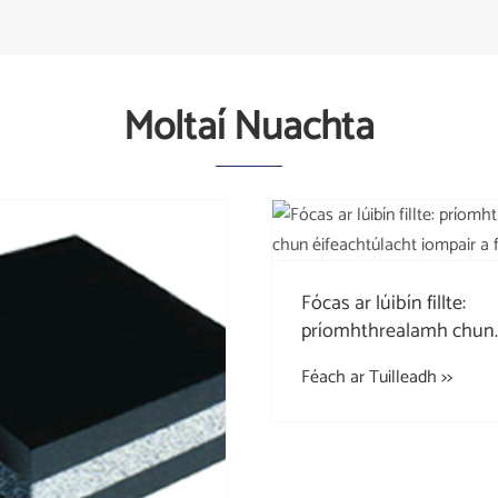
Moltaí Nuachta
Fócas ar lúibín fillte:
príomhthrealamh chun
éifeachtúlacht iompair 
Féach ar Tuilleadh >>
fheabhsú